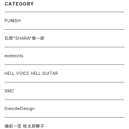
CATEGORY
PUNISH
石原"SHARA"愼一郎
mintmints
HELL VOICE HELL GUITAR
SMC
DieodeDesign
備前一宮 桃太郎獅子