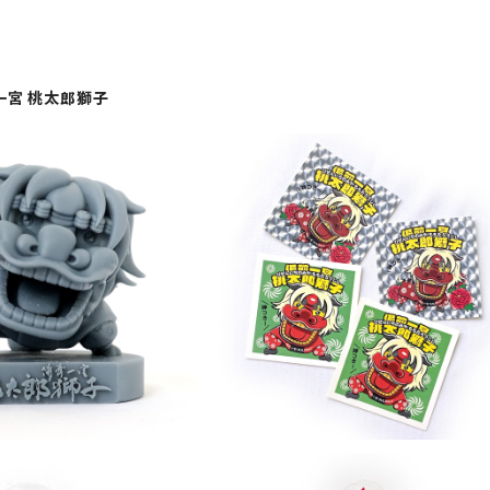
一宮 桃太郎獅子
援／ 【受注生産】桃太郎獅
＼獅子舞応援／ 噛み付き（=神つき）
3Dプリンター製レジンオブ
ール2種類×各2枚入り
¥22,222
¥1,111
ジェ