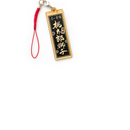
＼獅子舞応援／ 桃太郎獅子"千社札
風"木製キーホルダー
¥2,222