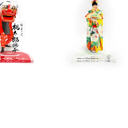
応援／ 桃太郎獅子"神つ
＼獅子舞応援／ 花柳竹寿女"三番
き"アクスタ
叟"アクスタ
¥2,222
¥2,222