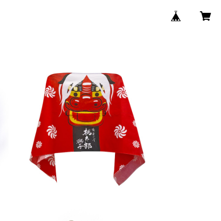
シ
＼獅子舞応援／ 獅子になれる手拭い
（幅1,000mm）
¥4,444