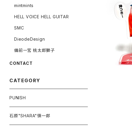
mintmints
HELL VOICE HELL GUITAR
＼獅子舞
SMC
DieodeDesign
備前一宮 桃太郎獅子
CONTACT
CATEGORY
PUNISH
石原"SHARA"愼一郎